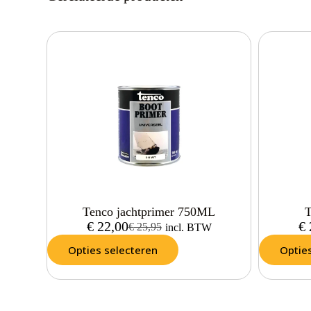
Tenco jachtprimer 750ML
T
€
22,00
€
€
25,95
incl. BTW
Opties selecteren
Optie