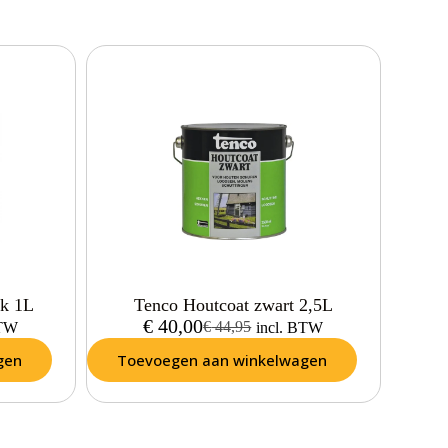
ak 1L
Tenco Houtcoat zwart 2,5L
€
40,00
€
44,95
BTW
incl. BTW
gen
Toevoegen aan winkelwagen