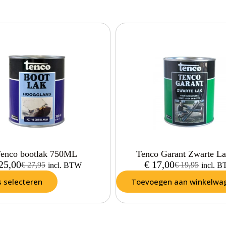
enco bootlak 750ML
Tenco Garant Zwarte L
25,00
€
17,00
€
27,95
€
19,95
incl. BTW
incl. 
s selecteren
Toevoegen aan winkelwa