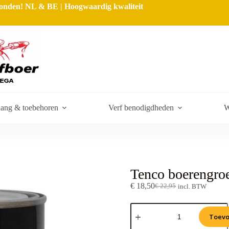
rzonden! NL & BE | Hoogwaardig kwaliteit
ang & toebehoren
Verf benodigdheden
W
Tenco boerengro
€
18,50
€
22,95
incl. BTW
Toevo