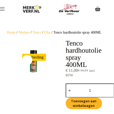
Home
/
Merken
/
Tenco
/
Olie
/ Tenco hardhoutolie spray 400ML
Tenco
hardhoutolie
spray
Aanbieding
400ML
€
11,00
€
16,95
incl.
BTW
Toevoegen aan
winkelwagen