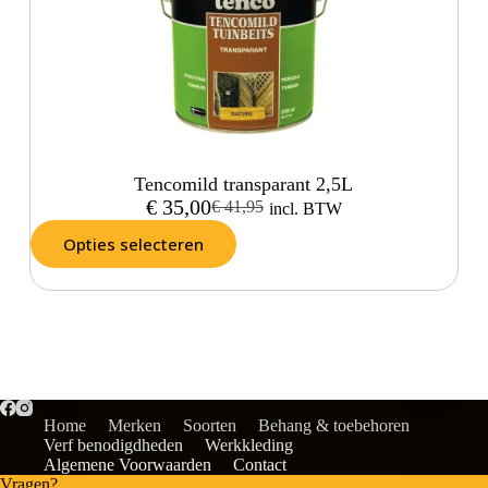
Tencomild transparant 2,5L
€
35,00
€
41,95
incl. BTW
Opties selecteren
Home
Merken
Soorten
Behang & toebehoren
Verf benodigdheden
Werkkleding
Algemene Voorwaarden
Contact
Vragen?