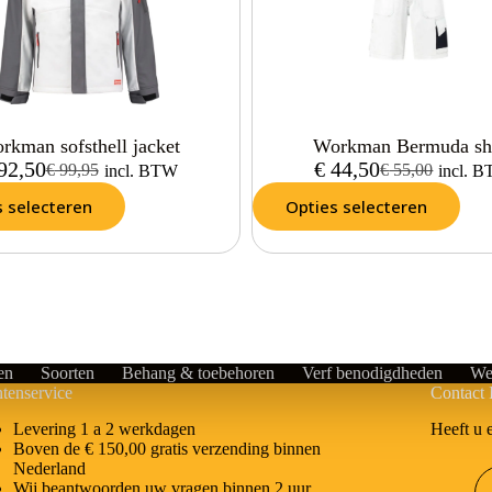
rkman sofsthell jacket
Workman Bermuda sh
92,50
€
44,50
€
99,95
€
55,00
incl. BTW
incl. 
s selecteren
Opties selecteren
en
Soorten
Behang & toebehoren
Verf benodigdheden
We
tenservice
Contact 
Heeft u 
Levering 1 a 2 werkdagen
Boven de € 150,00 gratis verzending binnen
Nederland
Wij beantwoorden uw vragen binnen 2 uur