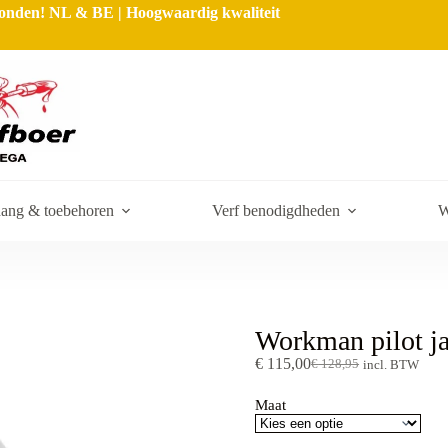
rzonden! NL & BE | Hoogwaardig kwaliteit
ang & toebehoren
Verf benodigdheden
W
Workman pilot ja
€
115,00
€
128,95
incl. BTW
Maat