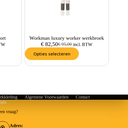
ort
Workman luxury worker werkbroek
€
82,50
€
95,00
BTW
incl. BTW
Opties selecteren
rkkleding
Algemene Voorwaarden
Contact
Info
een vraag?
Adres: