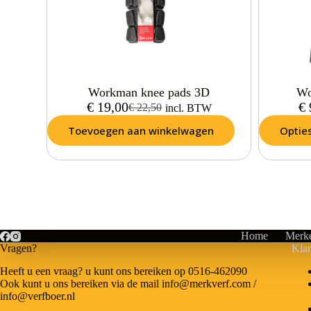
Workman knee pads 3D
Wo
€
19,00
€
€
22,50
incl. BTW
Toevoegen aan winkelwagen
Optie
Home
Merk
Vragen?
Klan
Heeft u een vraag? u kunt ons bereiken op 0516-462090
Ook kunt u ons bereiken via de mail info@merkverf.com /
info@verfboer.nl