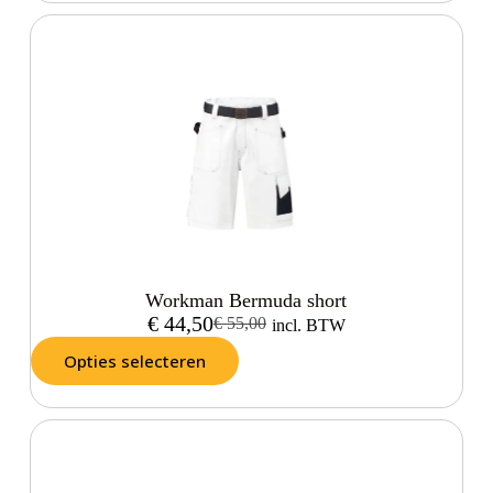
Workman Bermuda short
€
44,50
€
55,00
incl. BTW
Opties selecteren