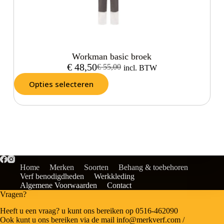
Workman basic broek
€
48,50
€
55,00
incl. BTW
Opties selecteren
Home
Merken
Soorten
Behang & toebehoren
Verf benodigdheden
Werkkleding
Algemene Voorwaarden
Contact
Vragen?
Heeft u een vraag? u kunt ons bereiken op 0516-462090
Ook kunt u ons bereiken via de mail info@merkverf.com /