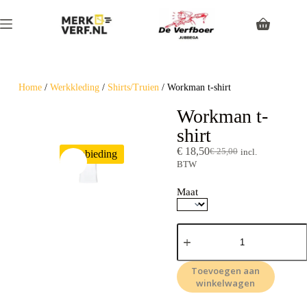
Home
/
Werkkleding
/
Shirts/Truien
/ Workman t-shirt
Workman t-
shirt
€
18,50
€
25,00
incl.
Aanbieding
BTW
Maat
Toevoegen aan
winkelwagen