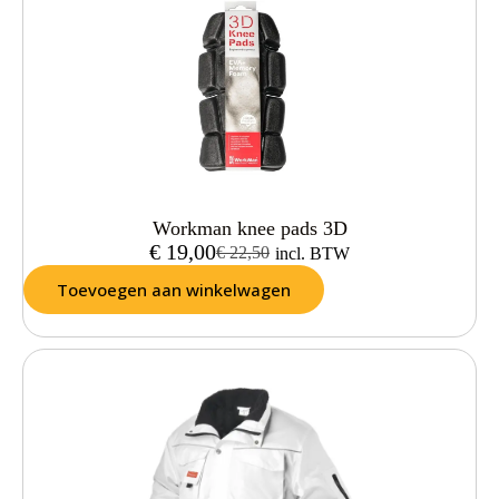
Workman knee pads 3D
€
19,00
€
22,50
incl. BTW
Toevoegen aan winkelwagen