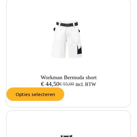
Workman Bermuda short
€
44,50
€
55,00
incl. BTW
Opties selecteren