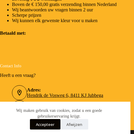
Boven de € 150,00 gratis verzending binnen Nederland
Wij beantwoorden uw vragen binnen 2 uur
Scherpe prijzen
Wij kunnen elk gewenste kleur voor u maken
Betaald met:
Contact Info
Heeft u een vraag?
Adres:
Hendrik de Vosweg 6, 8411 KJ Jubbega
Telefoonnummer:
0516-462090
Wij maken gebruik van cookies, zodat u een goede
gebruikerservaring krijgt.
Email:
Accepteer
Afwijzen
info@verfboer.nl
Copyright © 2026 - Merkverf.nl