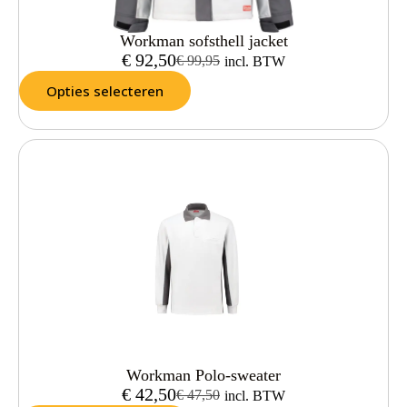
Workman sofsthell jacket
€
92,50
€
99,95
incl. BTW
Opties selecteren
Workman Polo-sweater
€
42,50
€
47,50
incl. BTW