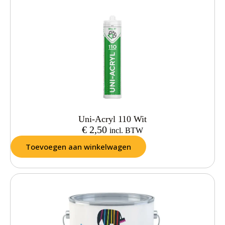
Uni-Acryl 110 Wit
€
2,50
incl. BTW
Toevoegen aan winkelwagen