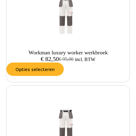
Workman luxury worker werkbroek
€
82,50
€
95,00
incl. BTW
Opties selecteren