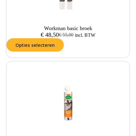
Workman basic broek
€
48,50
€
55,00
incl. BTW
Opties selecteren