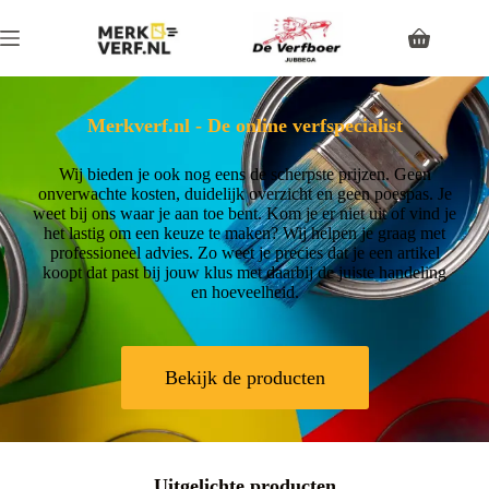
Merkverf.nl - De online verfspecialist
Wij bieden je ook nog eens de scherpste prijzen. Geen
onverwachte kosten, duidelijk overzicht en geen poespas. Je
weet bij ons waar je aan toe bent. Kom je er niet uit of vind je
het lastig om een keuze te maken? Wij helpen je graag met
professioneel advies. Zo weet je precies dat je een artikel
koopt dat past bij jouw klus met daarbij de juiste handeling
en hoeveelheid.
Bekijk de producten
Uitgelichte producten